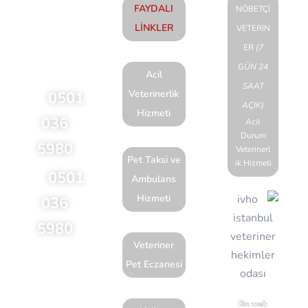
FAYDALI
NÖBETÇİ
LİNKLER
VETERİN
Acil
ER
(7
talepleriniz için
GÜN 24
lütfen arayınız
Acil
SAAT
Veterinerlik
0501
AÇIK)
Hizmeti
036
Acil
Durum
5980
Veterinerl
Pet Taksi ve
ik Hizmeti
0501
Ambulans
Hizmeti
036
5980
Veteriner
Feneryolu
Pet Eczanesi
Mahallesi
Bağdat
Bu web