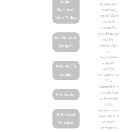
Yoğun
sitesindeki
Caddesi
Bakım ve
içerikler,
No:61B 34724
genel bilgi
Yatılı Tedavi
vermek
Anadolu
amacı ile
(Asya)
hazırlanmışt
Jinekoloji ve
ır. Her
Kadıköy
rahatsızlığın
Doğum
İstanbul
ın
tedavisinin
özgün
Yol
Ağız ve Diş
olduğu
Sağlığı
Tarifi
unutulmama
lıdır.
Al
Hastalıkları
n kesin tanı
Pet Kuaför
ve tedavisi,
hiçbir
şekilde evde
Pet Hotel
veya klinikte
ayrıntılı
Pansiyon
muayene