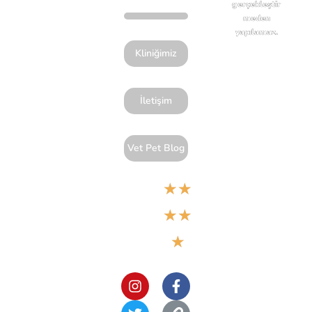
gerçekleştir
meden
yapılamaz.
Kliniğimiz
İletişim
Vet Pet Blog
★
★
Google
★
★
5,0
★