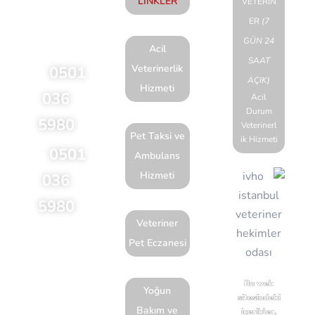
LİNKLER
VETERİN
Acil
ER
(7
talepleriniz için
GÜN 24
lütfen arayınız
Acil
SAAT
Veterinerlik
0501
AÇIK)
Hizmeti
036
Acil
Durum
5980
Veterinerl
Pet Taksi ve
ik Hizmeti
0501
Ambulans
Hizmeti
036
5980
Veteriner
Feneryolu
Pet Eczanesi
Mahallesi
Bağdat
Bu web
Yoğun
sitesindeki
Caddesi
Bakım ve
içerikler,