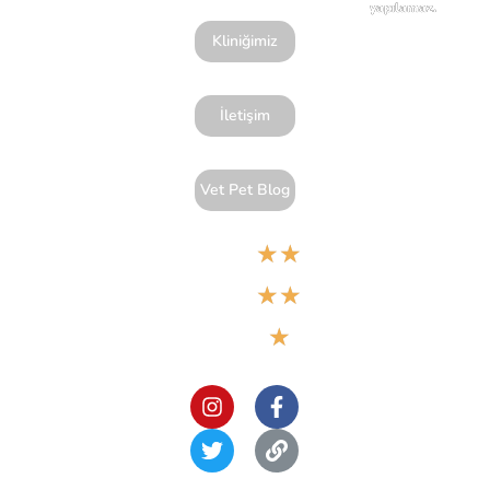
yapılamaz.
Kliniğimiz
İletişim
Vet Pet Blog
★
★
Google
★
★
5,0
★