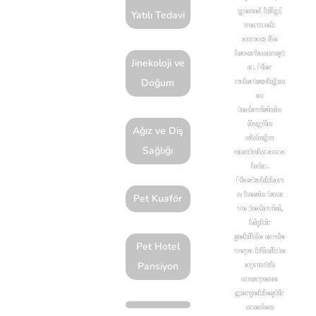
No:61B 34724
genel bilgi
Yatılı Tedavi
vermek
Anadolu
amacı ile
(Asya)
hazırlanmışt
Jinekoloji ve
ır. Her
Kadıköy
rahatsızlığın
Doğum
İstanbul
ın
tedavisinin
özgün
Yol
Ağız ve Diş
olduğu
Sağlığı
Tarifi
unutulmama
lıdır.
Al
Hastalıkları
n kesin tanı
Pet Kuaför
ve tedavisi,
hiçbir
şekilde evde
Pet Hotel
veya klinikte
ayrıntılı
Pansiyon
muayene
gerçekleştir
meden