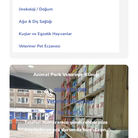
Jinekoloji / Doğum
Ağız & Diş Sağlığı
Kuşlar ve Egzotik Hayvanlar
Veteriner Pet Eczanesi
Animal Park Veteriner Kliniği
0501 036 5980
Veteriner Whatsapp
Yol Tarifi Al
Telefon numaramızı şimdi rehberinize
kaydedin ve acil durumda bize ulaşın.