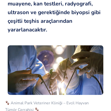
muayene, kan testleri, radyografi,
ultrason ve gerektiğinde biyopsi gibi
çeşitli teşhis araçlarından
yararlanacaktır.
Animal Park Veteriner Kliniği – Evcil Hayvan
Tümör Cerrahisi