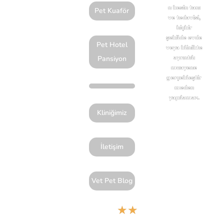
n kesin tanı
Pet Kuaför
ve tedavisi,
hiçbir
şekilde evde
Pet Hotel
veya klinikte
ayrıntılı
Pansiyon
muayene
gerçekleştir
meden
yapılamaz.
Kliniğimiz
İletişim
Vet Pet Blog
★
★
Google