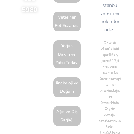
5980
Veteriner
Feneryolu
Pet Eczanesi
Mahallesi
Bağdat
Bu web
Yoğun
Caddesi
sitesindeki
Bakım ve
içerikler,
No:61B 34724
genel bilgi
Yatılı Tedavi
Anadolu
vermek
amacı ile
(Asya)
hazırlanmışt
Kadıköy
Jinekoloji ve
ır. Her
rahatsızlığın
Doğum
İstanbul
ın
tedavisinin
Yol
özgün
Ağız ve Diş
olduğu
Tarifi
Sağlığı
unutulmama
Al
lıdır.
Hastalıkları