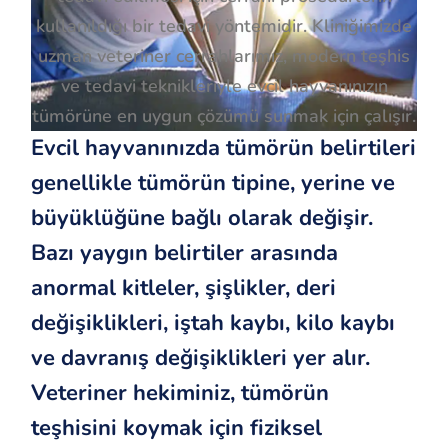
kullanıldığı bir tedavi yöntemidir. Kliniğimizde
uzman veteriner cerrahlarımız, modern teşhis
ve tedavi teknikleriyle evcil hayvanınızın
tümörüne en uygun çözümü sunmak için çalışır.
Evcil hayvanınızda tümörün belirtileri
genellikle tümörün tipine, yerine ve
büyüklüğüne bağlı olarak değişir.
Bazı yaygın belirtiler arasında
anormal kitleler, şişlikler, deri
değişiklikleri, iştah kaybı, kilo kaybı
ve davranış değişiklikleri yer alır.
Veteriner hekiminiz, tümörün
teşhisini koymak için fiziksel