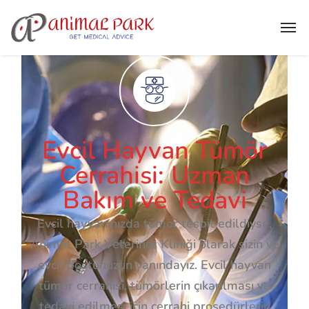
Evcil Hayvan Tümör
Cerrahisi: Uzman
Bakım ve Tedavi
Evcil hayvanınızda tümör tespit edildiyse,
Animal Park Veteriner Kliniği olarak sizin ve
evcil dostunuzun yanındayız. Evcil hayvan
tümör cerrahisi, tümörlerin çıkarılması ve
tedavi edilmesi için cerrahi prosedürlerin