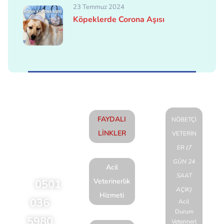
23 Temmuz 2024
Köpeklerde Corona Aşısı
FAYDALI
NÖBETÇİ
LİNKLER
VETERİN
Acil
ER
(7
talepleriniz için
GÜN 24
lütfen arayınız
Acil
SAAT
Veterinerlik
0501
AÇIK)
Hizmeti
036
Acil
Durum
5980
Veterinerl