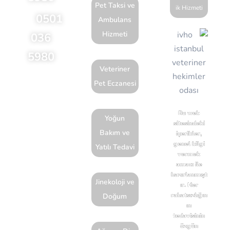
Pet Taksi ve
ik Hizmeti
0501
Ambulans
Hizmeti
036
5980
Veteriner
Feneryolu
Pet Eczanesi
Mahallesi
Bağdat
Bu web
Yoğun
sitesindeki
Caddesi
Bakım ve
içerikler,
No:61B 34724
genel bilgi
Yatılı Tedavi
vermek
Anadolu
amacı ile
(Asya)
hazırlanmışt
Jinekoloji ve
ır. Her
Kadıköy
rahatsızlığın
Doğum
İstanbul
ın
tedavisinin
özgün
Yol