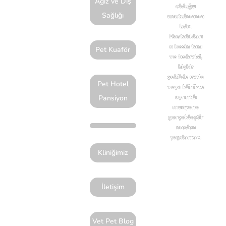
Ağız ve Diş
olduğu
Sağlığı
Tarifi
unutulmama
lıdır.
Al
Hastalıkları
n kesin tanı
Pet Kuaför
ve tedavisi,
hiçbir
şekilde evde
Pet Hotel
veya klinikte
ayrıntılı
Pansiyon
muayene
gerçekleştir
meden
yapılamaz.
Kliniğimiz
İletişim
Vet Pet Blog