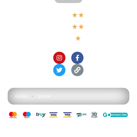
★
★
Google
★
★
5,0
★
Gizlilik
Şartlar
Sitedeki, tüm yazılı ve görsel materyaller telif hakları ile korunmaktadır.
Kopyalanması ve çoğaltılması yasaktır.